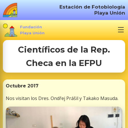
S
Estación de Fotobiología
a
Playa Unión
l
t
Fundación
a
Playa Unión
r
Científicos de la Rep.
a
l
Checa en la EFPU
c
o
n
t
Octubre 2017
e
Nos visitan los Dres. Ondřej Prášil y Takako Masuda.
n
i
d
o