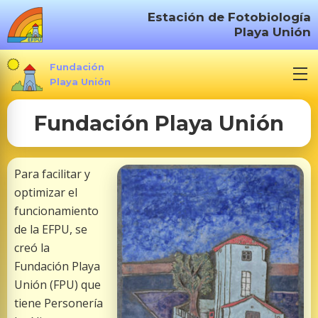
S
Estación de Fotobiología
a
Playa Unión
l
t
Fundación
a
Playa Unión
r
Fundación Playa Unión
a
l
c
Para facilitar y
o
optimizar el
n
funcionamiento
t
de la EFPU, se
e
creó la
n
Fundación Playa
i
Unión (FPU) que
d
tiene Personería
o