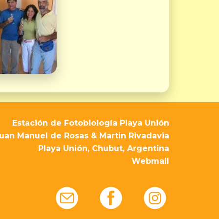
Estación de Fotobiología Playa Unión
uan Manuel de Rosas & Martin Rivadavia
Playa Unión, Chubut, Argentina
Webmail