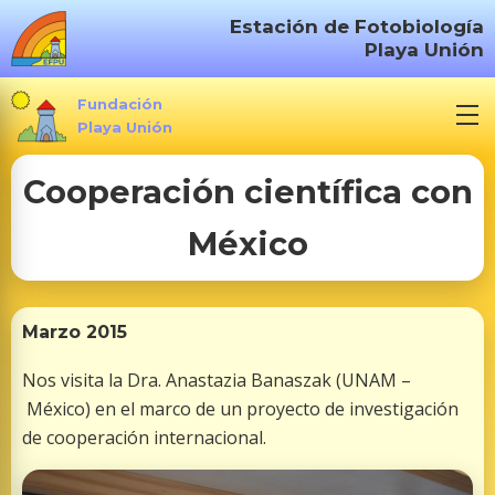
S
Estación de Fotobiología
a
Playa Unión
l
t
Fundación
a
Playa Unión
r
Cooperación científica con
a
l
México
c
o
n
t
Marzo 2015
e
Nos visita la Dra. Anastazia Banaszak (UNAM –
n
México) en el marco de un proyecto de investigación
i
de cooperación internacional.
d
o