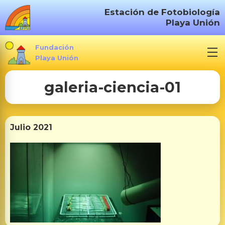
S
Estación de Fotobiología
a
Playa Unión
l
t
Fundación
a
Playa Unión
r
galeria-ciencia-01
a
l
c
o
Julio 2021
n
t
e
n
i
d
o