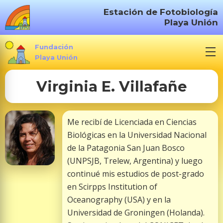
S
Estación de Fotobiología
a
Playa Unión
l
t
Fundación
a
Playa Unión
r
Virginia E. Villafañe
a
l
c
Me recibí de Licenciada en Ciencias
o
Biológicas en la Universidad Nacional
n
de la Patagonia San Juan Bosco
t
(UNPSJB, Trelew, Argentina) y luego
e
continué mis estudios de post-grado
n
en Scirpps Institution of
i
Oceanography (USA) y en la
d
Universidad de Groningen (Holanda).
o