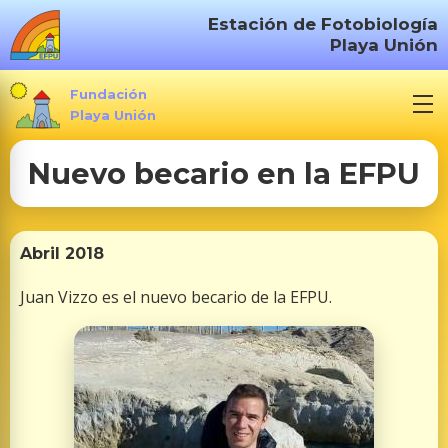
S
Estación de Fotobiología
a
Playa Unión
l
t
Fundación
a
Playa Unión
r
Nuevo becario en la EFPU
a
l
c
o
Abril 2018
n
Juan Vizzo es el nuevo becario de la EFPU.
t
e
n
i
d
o