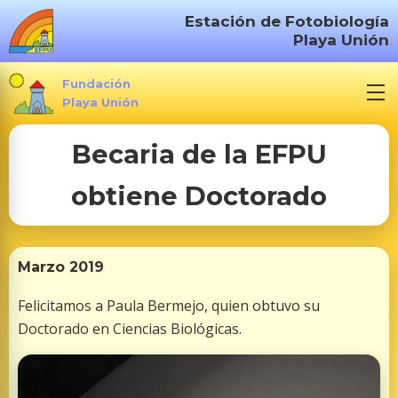
S
Estación de Fotobiología
a
Playa Unión
l
t
Fundación
a
Playa Unión
r
Becaria de la EFPU
a
l
obtiene Doctorado
c
o
n
t
Marzo 2019
e
Felicitamos a Paula Bermejo, quien obtuvo su
n
Doctorado en Ciencias Biológicas.
i
d
o