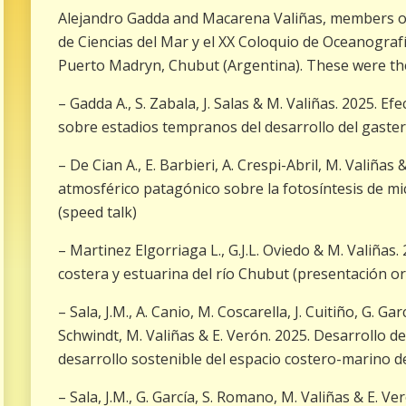
Alejandro Gadda and Macarena Valiñas, members of 
de Ciencias del Mar y el XX Coloquio de Oceanografí
Puerto Madryn, Chubut (Argentina). These were the
– Gadda A., S. Zabala, J. Salas & M. Valiñas. 2025. Ef
sobre estadios tempranos del desarrollo del gast
– De Cian A., E. Barbieri, A. Crespi-Abril, M. Valiñas 
atmosférico patagónico sobre la fotosíntesis de m
(speed talk)
– Martinez Elgorriaga L., G.J.L. Oviedo & M. Valiñas.
costera y estuarina del río Chubut (presentación or
– Sala, J.M., A. Canio, M. Coscarella, J. Cuitiño, G. Ga
Schwindt, M. Valiñas & E. Verón. 2025. Desarrollo 
desarrollo sostenible del espacio costero-marino d
– Sala, J.M., G. García, S. Romano, M. Valiñas & E. Ve