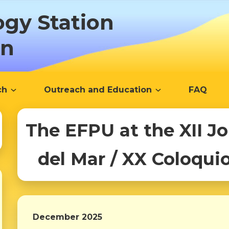
ogy Station
ón
ch
Outreach and Education
FAQ
The EFPU at the XII J
del Mar / XX Coloqui
December 2025