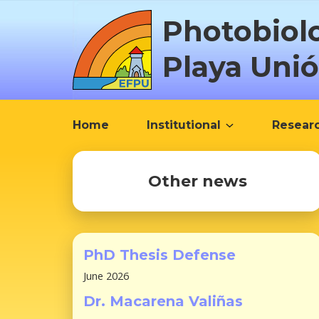
S
Photobiol
k
i
Playa Uni
p
t
o
c
Home
Institutional
Resear
o
n
t
Other news
e
n
t
PhD Thesis Defense
June 2026
Dr. Macarena Valiñas