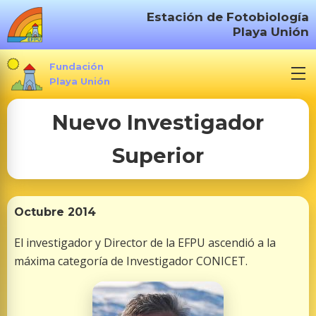
S
Estación de Fotobiología
a
Playa Unión
l
t
Fundación
a
Playa Unión
r
Nuevo Investigador
a
l
Superior
c
o
n
t
Octubre 2014
e
El investigador y Director de la EFPU ascendió a la
n
máxima categoría de Investigador CONICET.
i
d
o