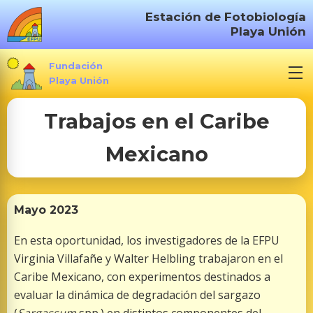
S
Estación de Fotobiología
a
Playa Unión
l
t
Fundación
a
Playa Unión
r
Trabajos en el Caribe
a
l
Mexicano
c
o
n
t
Mayo 2023
e
En esta oportunidad, los investigadores de la EFPU
n
Virginia Villafañe y Walter Helbling trabajaron en el
i
Caribe Mexicano, con experimentos destinados a
d
evaluar la dinámica de degradación del sargazo
o