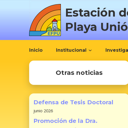
S
Estación d
a
l
Playa Uni
t
a
r
a
Inicio
Institucional
Investig
l
c
o
Otras noticias
n
t
e
n
Defensa de Tesis Doctoral
i
junio 2026
d
Promoción de la Dra.
o