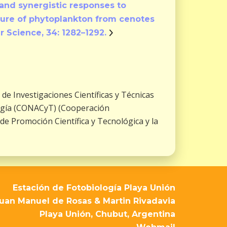
 and synergistic responses to
ature of phytoplankton from cenotes
r Science, 34: 1282–1292.
 de Investigaciones Científicas y Técnicas
ogía (CONACyT) (Cooperación
de Promoción Científica y Tecnológica y la
Estación de Fotobiología Playa Unión
uan Manuel de Rosas & Martin Rivadavia
Playa Unión, Chubut, Argentina